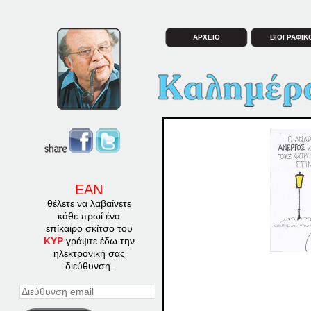
ΑΡΧΕΙΟ
ΒΙΟΓΡΑΦΙΚ
ΕΑΝ
θέλετε να λαβαίνετε
κάθε πρωί ένα
επίκαιρο σκίτσο του
ΚΥΡ
γράψτε έδω την
ηλεκτρονική σας
διεύθυνση.
Διεύθυνση
email