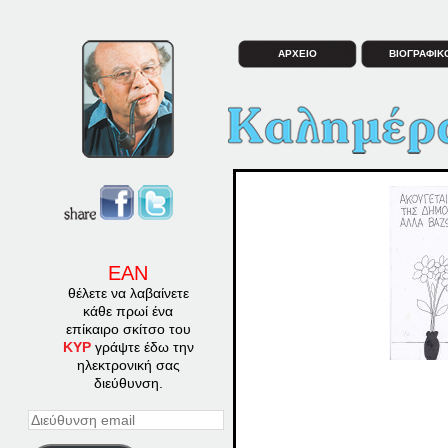
ΑΡΧΕΙΟ
ΒΙΟΓΡΑΦΙΚ
ΕΑΝ
θέλετε να λαβαίνετε
κάθε πρωί ένα
επίκαιρο σκίτσο του
ΚΥΡ
γράψτε έδω την
ηλεκτρονική σας
διεύθυνση.
Διεύθυνση
email