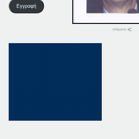
Εγγραφή
Σχετικά
28-02-14
28 Φεβρουαρίου, 20
σε "Αρχική"
28-04-14
28 Απριλίου, 2014
σε "Αρχική"