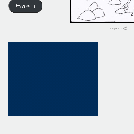
Εγγραφή
Σχετικά
21-01-14
21 Ιανουαρίου, 2014
σε "Αρχική"