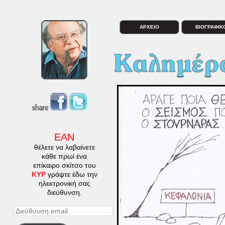
ΑΡΧΕΙΟ
ΒΙΟΓΡΑΦΙΚ
ΕΑΝ
θέλετε να λαβαίνετε
κάθε πρωί ένα
επίκαιρο σκίτσο του
ΚΥΡ
γράψτε έδω την
ηλεκτρονική σας
διεύθυνση.
Διεύθυνση
email