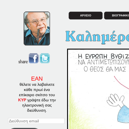
ΑΡΧΕΙΟ
ΒΙΟΓΡΑΦΙΚ
ΕΑΝ
θέλετε να λαβαίνετε
κάθε πρωί ένα
επίκαιρο σκίτσο του
ΚΥΡ
γράψτε έδω την
ηλεκτρονική σας
διεύθυνση.
Διεύθυνση
email