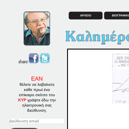
ΑΡΧΕΙΟ
ΒΙΟΓΡΑΦΙΚ
ΕΑΝ
θέλετε να λαβαίνετε
κάθε πρωί ένα
επίκαιρο σκίτσο του
ΚΥΡ
γράψτε έδω την
ηλεκτρονική σας
διεύθυνση.
Διεύθυνση
email