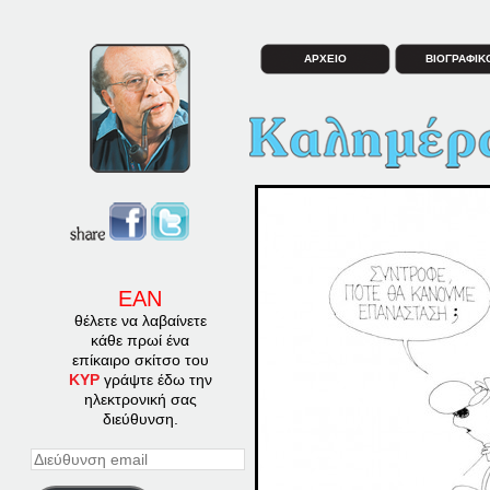
ΑΡΧΕΙΟ
ΒΙΟΓΡΑΦΙΚ
ΕΑΝ
θέλετε να λαβαίνετε
κάθε πρωί ένα
επίκαιρο σκίτσο του
ΚΥΡ
γράψτε έδω την
ηλεκτρονική σας
διεύθυνση.
Διεύθυνση
email