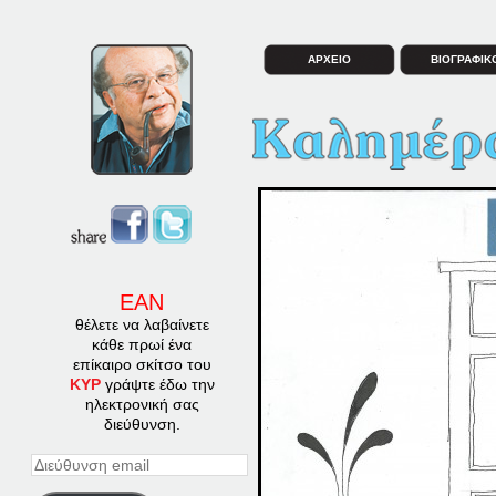
ΑΡΧΕΙΟ
ΒΙΟΓΡΑΦΙΚ
ΕΑΝ
θέλετε να λαβαίνετε
κάθε πρωί ένα
επίκαιρο σκίτσο του
ΚΥΡ
γράψτε έδω την
ηλεκτρονική σας
διεύθυνση.
Διεύθυνση
email