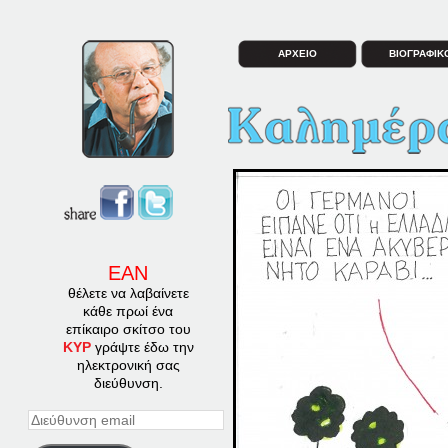
ΑΡΧΕΙΟ
ΒΙΟΓΡΑΦΙΚ
ΕΑΝ
θέλετε να λαβαίνετε
κάθε πρωί ένα
επίκαιρο σκίτσο του
ΚΥΡ
γράψτε έδω την
ηλεκτρονική σας
διεύθυνση.
Διεύθυνση
email