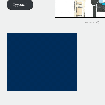
Εγγραφή
Σχετικά
16-09-17
16 Σεπτεμβρίου, 20
σε "Αρχική"
17-06-16
17 Ιουνίου, 2016
σε "Αρχική"