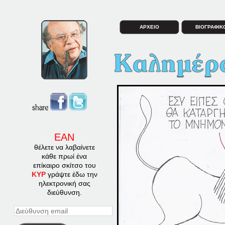
ΑΡΧΕΙΟ
ΒΙΟΓΡΑΦΙΚ
ΕΑΝ
θέλετε να λαβαίνετε
κάθε πρωί ένα
επίκαιρο σκίτσο του
ΚΥΡ
γράψτε έδω την
ηλεκτρονική σας
διεύθυνση.
Διεύθυνση
email