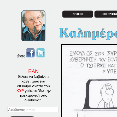
ΑΡΧΕΙΟ
ΒΙΟΓΡΑΦΙΚ
ΕΑΝ
θέλετε να λαβαίνετε
κάθε πρωί ένα
επίκαιρο σκίτσο του
ΚΥΡ
γράψτε έδω την
ηλεκτρονική σας
διεύθυνση.
Διεύθυνση
email